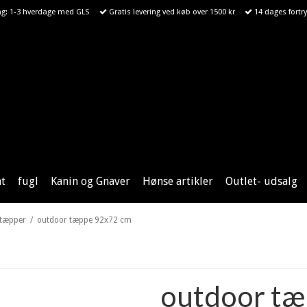
ng: 1-3 hverdage med GLS
Gratis levering ved køb over 1500 kr
14 dages fortry
at
fugl
Kanin og Gnaver
Hønse artikler
Outlet- udsalg
 tæpper
/
outdoor tæppe 92x72 cm
outdoor tæ