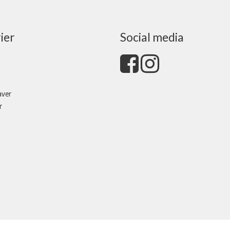
ier
Social media
aver
r