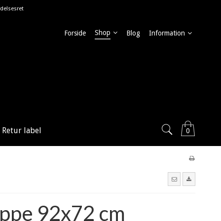
delsesret
Shop
Forside
Blog
Information
Retur label
0
ppe 92x72 cm