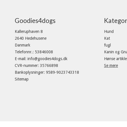
Goodies4dogs
Kategor
Kalleruphaven 8
Hund
2640 Hedehusene
Kat
Danmark
fugl
Telefonnr.
:
53846008
Kanin og Gn
E-mail
:
info@goodies4dogs.dk
Hønse artikle
CVR-nummer
:
35766898
Se mere
Bankoplysninger
:
9589-9023743318
Sitemap