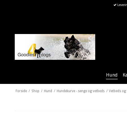
Leveri
Hund
K
Forside
/
Shop
/
Hund
/
Hundekurve - senge og vetbeds
/
Vetbeds og