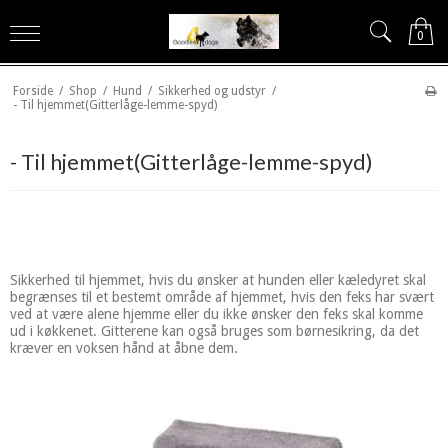
0
Forside
/
Shop
/
Hund
/
Sikkerhed og udstyr
/
- Til hjemmet(Gitterlåge-lemme-spyd)
- Til hjemmet(Gitterlåge-lemme-spyd)
Sikkerhed til hjemmet, hvis du ønsker at hunden eller kæledyret skal
begrænses til et bestemt område af hjemmet, hvis den feks har svært
ved at være alene hjemme eller du ikke ønsker den feks skal komme
ud i køkkenet. Gitterene kan også bruges som børnesikring, da det
kræver en voksen hånd at åbne dem.