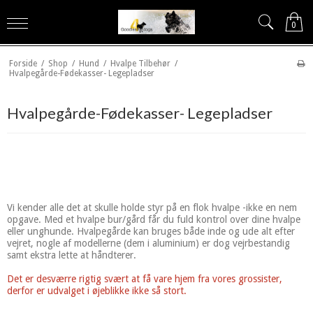
0
Forside
/
Shop
/
Hund
/
Hvalpe Tilbehør
/
Hvalpegårde-Fødekasser- Legepladser
Hvalpegårde-Fødekasser- Legepladser
Vi kender alle det at skulle holde styr på en flok hvalpe -ikke en nem
opgave. Med et hvalpe bur/gård får du fuld kontrol over dine hvalpe
eller unghunde. Hvalpegårde kan bruges både inde og ude alt efter
vejret, nogle af modellerne (dem i aluminium) er dog vejrbestandig
samt ekstra lette at håndterer.
Det er desværre rigtig svært at få vare hjem fra vores grossister,
derfor er udvalget i øjeblikke ikke så stort.