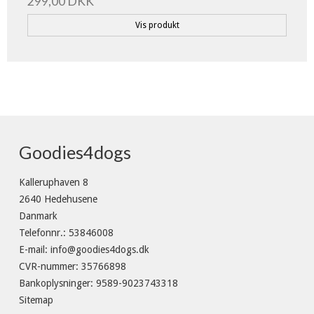
299,00 DKK
Vis produkt
Goodies4dogs
Kalleruphaven 8
2640 Hedehusene
Danmark
Telefonnr.
:
53846008
E-mail
:
info@goodies4dogs.dk
CVR-nummer
:
35766898
Bankoplysninger
:
9589-9023743318
Sitemap